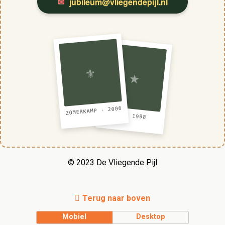
✉
jubileum@vliegendepijl.nl
⚜
★
ZOMERKAMP · 2006
EN · 1988
© 2023 De Vliegende Pijl
Terug naar boven
Mobiel
Desktop