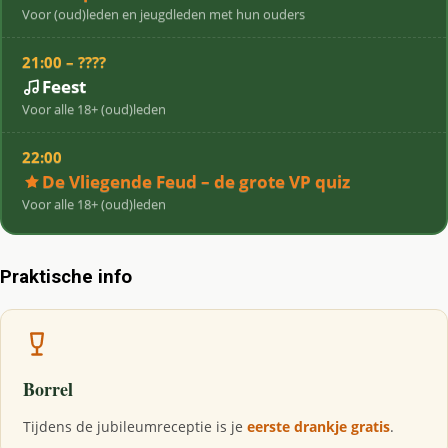
Voor (oud)leden en jeugdleden met hun ouders
21:00 – ????
Feest
Voor alle 18+ (oud)leden
22:00
De Vliegende Feud – de grote VP quiz
Voor alle 18+ (oud)leden
Praktische info
Borrel
Tijdens de jubileumreceptie is je
eerste drankje gratis
.